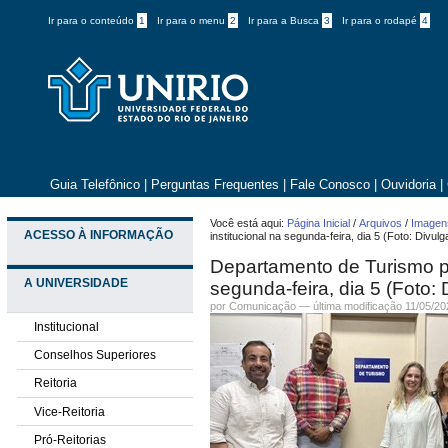
Ir para o conteúdo
1
Ir para o menu
2
Ir para a Busca
3
Ir para o rodapé
4
Guia Telefônico
|
Perguntas Frequentes
|
Fale Conosco
|
Ouvidoria
|
Você está aqui:
Página Inicial
/
Arquivos
/
Imagens
ACESSO À INFORMAÇÃO
institucional na segunda-feira, dia 5 (Foto: Divul
Departamento de Turismo p
A UNIVERSIDADE
segunda-feira, dia 5 (Foto:
por
Comunicação
—
última modificação
11/05/20
Institucional
Conselhos Superiores
Reitoria
Vice-Reitoria
Pró-Reitorias