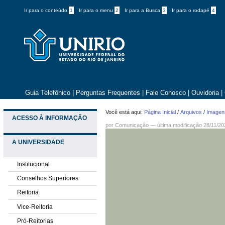
Ir para o conteúdo
1
Ir para o menu
2
Ir para a Busca
3
Ir para o rodapé
4
Guia Telefônico
|
Perguntas Frequentes
|
Fale Conosco
|
Ouvidoria
|
Você está aqui:
Página Inicial
/
Arquivos
/
Imagens
ACESSO À INFORMAÇÃO
por
Comunicação
—
última modificação
28/11/20
A UNIVERSIDADE
Institucional
Conselhos Superiores
Reitoria
Vice-Reitoria
Pró-Reitorias