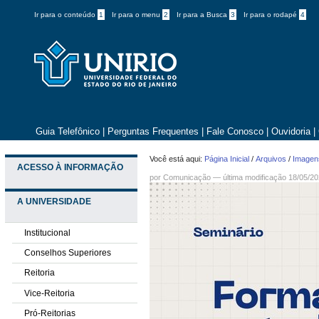
Ir para o conteúdo
1
Ir para o menu
2
Ir para a Busca
3
Ir para o rodapé
4
Guia Telefônico
|
Perguntas Frequentes
|
Fale Conosco
|
Ouvidoria
|
Você está aqui:
Página Inicial
/
Arquivos
/
Imagens
ACESSO À INFORMAÇÃO
por
Comunicação
—
última modificação
18/05/20
A UNIVERSIDADE
Institucional
Conselhos Superiores
Reitoria
Vice-Reitoria
Pró-Reitorias