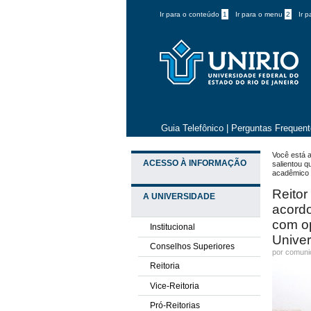
Ir para o conteúdo
1
Ir para o menu
2
Ir 
Guia Telefônico
|
Perguntas Frequen
Você está a
ACESSO À INFORMAÇÃO
salientou 
acadêmico 
Reitor
A UNIVERSIDADE
acordo
com op
Institucional
Unive
Conselhos Superiores
por comun
Reitoria
Vice-Reitoria
Pró-Reitorias