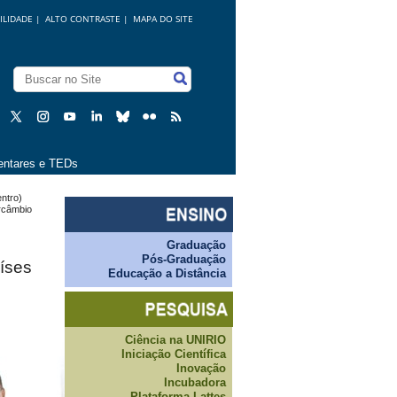
ILIDADE
|
ALTO CONTRASTE |
MAPA DO SITE
ntares e TEDs
entro)
ercâmbio
Graduação
Pós-Graduação
íses
Educação a Distância
Ciência na UNIRIO
Iniciação Científica
Inovação
Incubadora
Plataforma Lattes