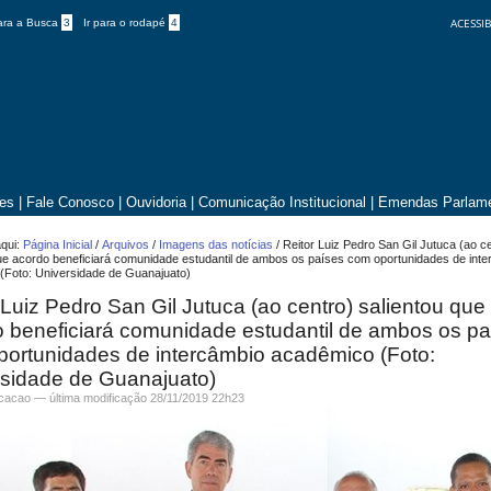
ACESSIB
para a Busca
3
Ir para o rodapé
4
tes
|
Fale Conosco
|
Ouvidoria
|
Comunicação Institucional
|
Emendas Parlame
qui:
Página Inicial
/
Arquivos
/
Imagens das notícias
/
Reitor Luiz Pedro San Gil Jutuca (ao c
que acordo beneficiará comunidade estudantil de ambos os países com oportunidades de int
(Foto: Universidade de Guanajuato)
 Luiz Pedro San Gil Jutuca (ao centro) salientou que
 beneficiará comunidade estudantil de ambos os pa
ortunidades de intercâmbio acadêmico (Foto:
rsidade de Guanajuato)
icacao —
última modificação
28/11/2019 22h23