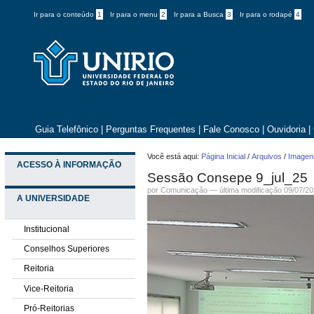
Ir para o conteúdo
1
Ir para o menu
2
Ir para a Busca
3
Ir para o rodapé
4
Guia Telefônico
|
Perguntas Frequentes
|
Fale Conosco
|
Ouvidoria
|
Você está aqui:
Página Inicial
/
Arquivos
/
Imagens
ACESSO À INFORMAÇÃO
Sessão Consepe 9_jul_25
por
Comunicação
—
última modificação
09/07/20
A UNIVERSIDADE
Institucional
Conselhos Superiores
Reitoria
Vice-Reitoria
Pró-Reitorias