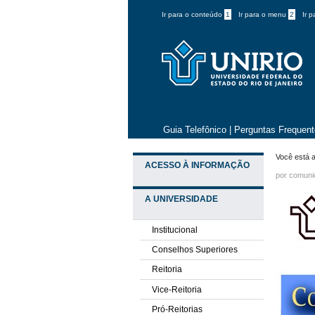
Ir para o conteúdo
1
Ir para o menu
2
Ir 
Guia Telefônico
|
Perguntas Frequen
Você está a
ACESSO À INFORMAÇÃO
por comun
A UNIVERSIDADE
Institucional
Conselhos Superiores
Reitoria
Vice-Reitoria
Pró-Reitorias