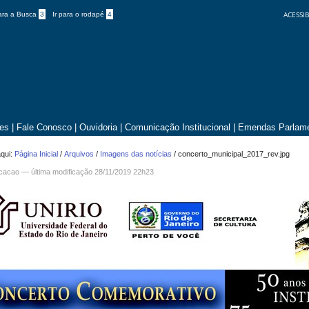
ACESSIB
para a Busca
3
Ir para o rodapé
4
tes
|
Fale Conosco
|
Ouvidoria
|
Comunicação Institucional
|
Emendas Parlame
qui:
Página Inicial
/
Arquivos
/
Imagens das notícias
/
concerto_municipal_2017_rev.jpg
icacao —
última modificação
28/11/2019 22h23