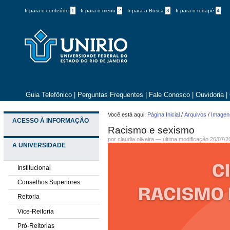
Ir para o conteúdo
1
Ir para o menu
2
Ir para a Busca
3
Ir para o rodapé
4
Guia Telefônico
|
Perguntas Frequentes
|
Fale Conosco
|
Ouvidoria
|
Você está aqui:
Página Inicial
/
Arquivos
/
Imagens
ACESSO À INFORMAÇÃO
Racismo e sexismo
por claudia.oliveira —
última modificação
26/07/2
A UNIVERSIDADE
Institucional
Conselhos Superiores
Reitoria
Vice-Reitoria
Pró-Reitorias