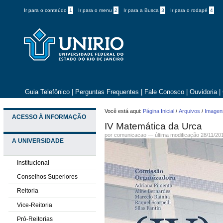
Ir para o conteúdo
1
Ir para o menu
2
Ir para a Busca
3
Ir para o rodapé
4
Guia Telefônico
|
Perguntas Frequentes
|
Fale Conosco
|
Ouvidoria
|
Você está aqui:
Página Inicial
/
Arquivos
/
Imagens
ACESSO À INFORMAÇÃO
IV Matemática da Urca
por comunicacao —
última modificação
28/11/20
A UNIVERSIDADE
Institucional
Conselhos Superiores
Reitoria
Vice-Reitoria
Pró-Reitorias