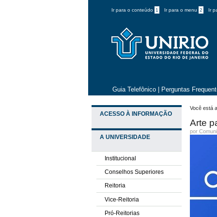
Ir para o conteúdo
1
Ir para o menu
2
Ir 
Guia Telefônico
|
Perguntas Frequen
Você está a
ACESSO À INFORMAÇÃO
Arte p
por
Comuni
A UNIVERSIDADE
Institucional
Conselhos Superiores
Reitoria
Vice-Reitoria
Pró-Reitorias