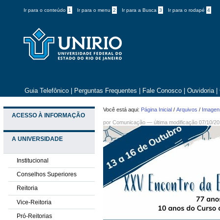
Ir para o conteúdo
1
Ir para o menu
2
Ir para a Busca
3
Ir para o rodapé
4
Guia Telefônico
|
Perguntas Frequentes
|
Fale Conosco
|
Ouvidoria
|
Você está aqui:
Página Inicial
/
Arquivos
/
Imagens
ACESSO À INFORMAÇÃO
por
Comunicação
—
última modificação
07/10/20
A UNIVERSIDADE
Institucional
Conselhos Superiores
Reitoria
Vice-Reitoria
Pró-Reitorias