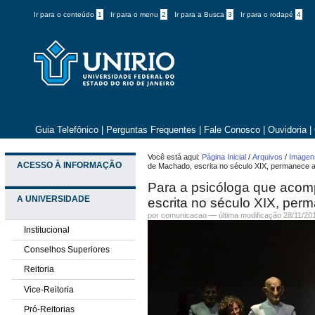
Ir para o conteúdo
1
Ir para o menu
2
Ir para a Busca
3
Ir para o rodapé
4
Guia Telefônico
|
Perguntas Frequentes
|
Fale Conosco
|
Ouvidoria
|
Você está aqui:
Página Inicial
/
Arquivos
/
Imagens
ACESSO À INFORMAÇÃO
de Machado, escrita no século XIX, permanece a
Para a psicóloga que acom
A UNIVERSIDADE
escrita no século XIX, per
por comunicacao —
última modificação
28/11/20
Institucional
Conselhos Superiores
Reitoria
Vice-Reitoria
Pró-Reitorias