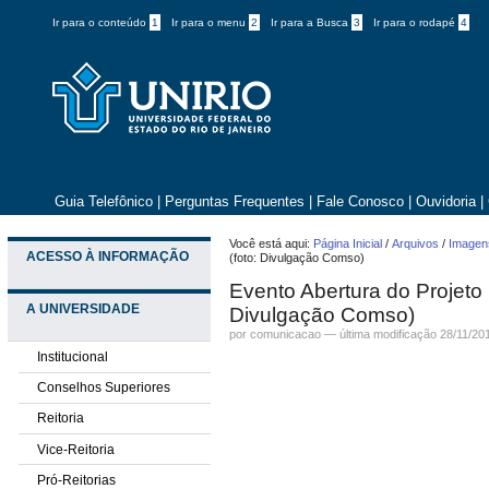
Ir para o conteúdo
1
Ir para o menu
2
Ir para a Busca
3
Ir para o rodapé
4
Guia Telefônico
|
Perguntas Frequentes
|
Fale Conosco
|
Ouvidoria
|
Você está aqui:
Página Inicial
/
Arquivos
/
Imagens
ACESSO À INFORMAÇÃO
(foto: Divulgação Comso)
Evento Abertura do Projeto
A UNIVERSIDADE
Divulgação Comso)
por comunicacao —
última modificação
28/11/20
Institucional
Conselhos Superiores
Reitoria
Vice-Reitoria
Pró-Reitorias