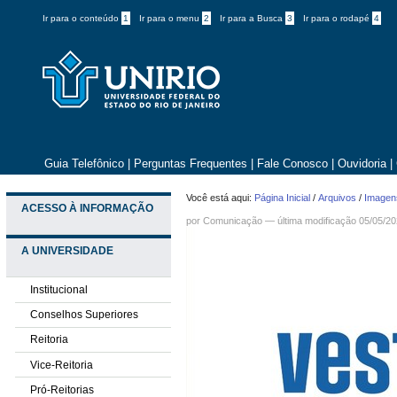
Ir para o conteúdo
1
Ir para o menu
2
Ir para a Busca
3
Ir para o rodapé
4
Guia Telefônico
|
Perguntas Frequentes
|
Fale Conosco
|
Ouvidoria
|
Você está aqui:
Página Inicial
/
Arquivos
/
Imagens
ACESSO À INFORMAÇÃO
por
Comunicação
—
última modificação
05/05/20
A UNIVERSIDADE
Institucional
Conselhos Superiores
Reitoria
Vice-Reitoria
Pró-Reitorias