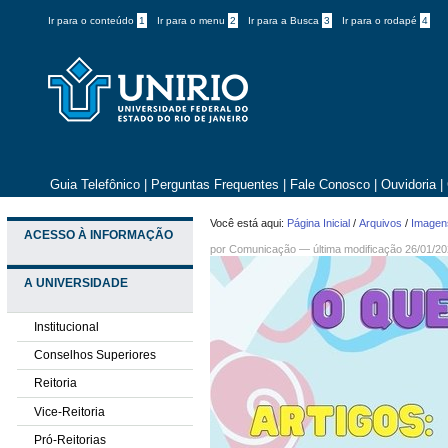
Ir para o conteúdo
1
Ir para o menu
2
Ir para a Busca
3
Ir para o rodapé
4
Guia Telefônico
|
Perguntas Frequentes
|
Fale Conosco
|
Ouvidoria
|
Você está aqui:
Página Inicial
/
Arquivos
/
Imagens
ACESSO À INFORMAÇÃO
por
Comunicação
—
última modificação
26/01/20
A UNIVERSIDADE
Institucional
Conselhos Superiores
Reitoria
Vice-Reitoria
Pró-Reitorias