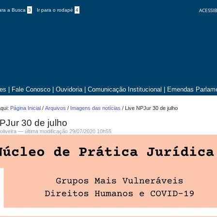
ACESSIB
para a Busca
3
Ir para o rodapé
4
tes
|
Fale Conosco
|
Ouvidoria
|
Comunicação Institucional
|
Emendas Parlame
qui:
Página Inicial
/
Arquivos
/
Imagens das notícias
/
Live NPJur 30 de julho
PJur 30 de julho
.oliveira —
última modificação
29/07/2020 10h55