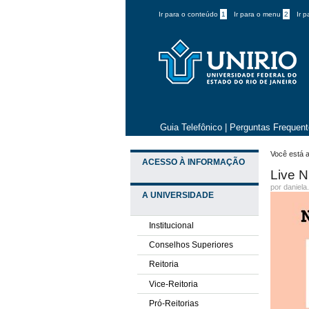
Ir para o conteúdo
1
Ir para o menu
2
Ir 
Guia Telefônico
|
Perguntas Frequen
Você está a
ACESSO À INFORMAÇÃO
Live N
por daniela
A UNIVERSIDADE
Institucional
Conselhos Superiores
Reitoria
Vice-Reitoria
Pró-Reitorias