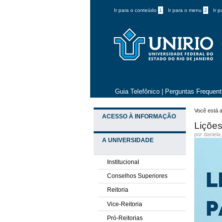
Ir para o conteúdo
1
Ir para o menu
2
Ir 
Guia Telefônico
|
Perguntas Frequen
Você está a
ACESSO À INFORMAÇÃO
Lições
por daniela
A UNIVERSIDADE
Institucional
Conselhos Superiores
Reitoria
Vice-Reitoria
Pró-Reitorias