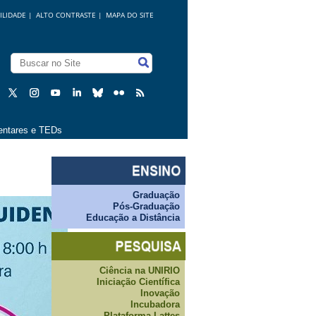
ILIDADE
|
ALTO CONTRASTE |
MAPA DO SITE
ntares e TEDs
Graduação
Pós-Graduação
Educação a Distância
Ciência na UNIRIO
Iniciação Científica
Inovação
Incubadora
Plataforma Lattes