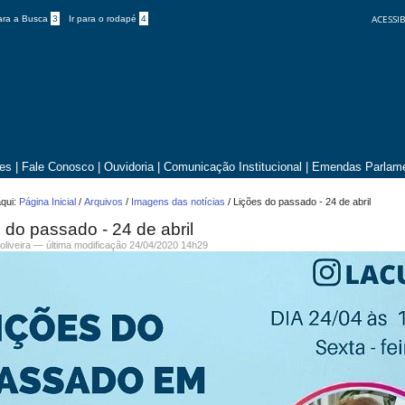
ACESSIB
para a Busca
3
Ir para o rodapé
4
tes
|
Fale Conosco
|
Ouvidoria
|
Comunicação Institucional
|
Emendas Parlame
qui:
Página Inicial
/
Arquivos
/
Imagens das notícias
/
Lições do passado - 24 de abril
 do passado - 24 de abril
.oliveira —
última modificação
24/04/2020 14h29