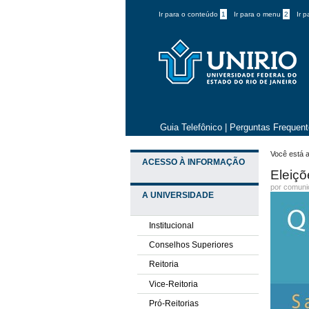
Ir para o conteúdo
1
Ir para o menu
2
Ir 
Guia Telefônico
|
Perguntas Frequen
Você está a
ACESSO À INFORMAÇÃO
Eleiç
por comun
A UNIVERSIDADE
Institucional
Conselhos Superiores
Reitoria
Vice-Reitoria
Pró-Reitorias