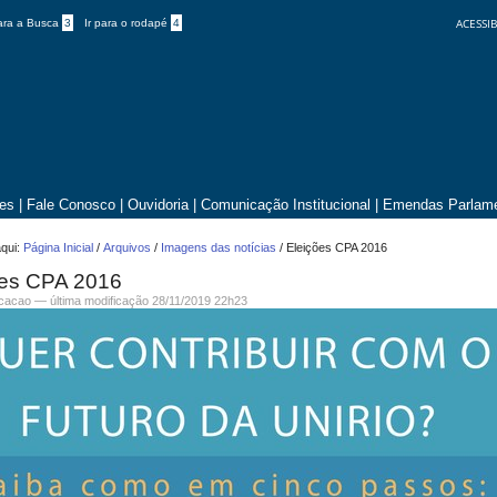
ACESSIB
para a Busca
3
Ir para o rodapé
4
tes
|
Fale Conosco
|
Ouvidoria
|
Comunicação Institucional
|
Emendas Parlame
qui:
Página Inicial
/
Arquivos
/
Imagens das notícias
/
Eleições CPA 2016
ões CPA 2016
icacao —
última modificação
28/11/2019 22h23