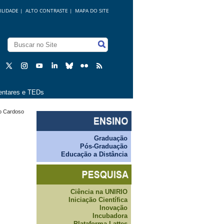
ILIDADE
|
ALTO CONTRASTE |
MAPA DO SITE
ntares e TEDs
do Cardoso
:
Graduação
Pós-Graduação
Educação a Distância
Ciência na UNIRIO
Iniciação Científica
Inovação
Incubadora
Plataforma Lattes