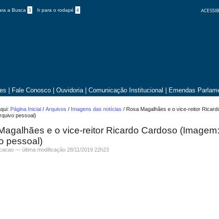
ACESSIB
para a Busca
3
Ir para o rodapé
4
tes
|
Fale Conosco
|
Ouvidoria
|
Comunicação Institucional
|
Emendas Parlame
qui:
Página Inicial
/
Arquivos
/
Imagens das notícias
/
Rosa Magalhães e o vice-reitor Ricar
rquivo pessoal)
agalhães e o vice-reitor Ricardo Cardoso (Imagem
o pessoal)
icacao —
última modificação
28/11/2019 22h23