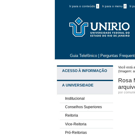
Ir para o conteúdo
1
Ir para o menu
2
Ir 
Guia Telefônico
|
Perguntas Frequen
Você está a
ACESSO À INFORMAÇÃO
(Imagem: a
Rosa M
A UNIVERSIDADE
arquiv
por comun
Institucional
Conselhos Superiores
Reitoria
Vice-Reitoria
Pró-Reitorias