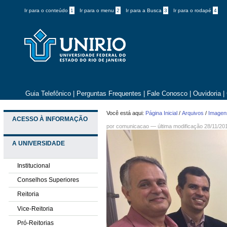
Ir para o conteúdo
1
Ir para o menu
2
Ir para a Busca
3
Ir para o rodapé
4
Guia Telefônico
|
Perguntas Frequentes
|
Fale Conosco
|
Ouvidoria
|
Você está aqui:
Página Inicial
/
Arquivos
/
Imagens
ACESSO À INFORMAÇÃO
por comunicacao —
última modificação
28/11/20
A UNIVERSIDADE
Institucional
Conselhos Superiores
Reitoria
Vice-Reitoria
Pró-Reitorias