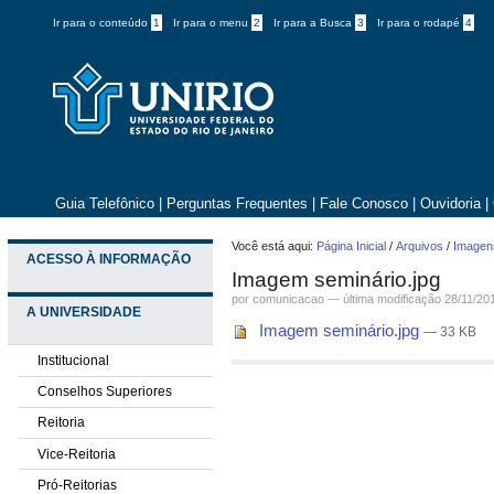
Ir para o conteúdo
1
Ir para o menu
2
Ir para a Busca
3
Ir para o rodapé
4
Guia Telefônico
|
Perguntas Frequentes
|
Fale Conosco
|
Ouvidoria
|
Você está aqui:
Página Inicial
/
Arquivos
/
Imagens
ACESSO À INFORMAÇÃO
Imagem seminário.jpg
por comunicacao —
última modificação
28/11/20
A UNIVERSIDADE
Imagem seminário.jpg
— 33 KB
Institucional
Conselhos Superiores
Reitoria
Vice-Reitoria
Pró-Reitorias