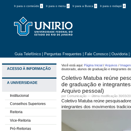
Ir para o conteúdo
1
Ir para o menu
2
Ir para a Busca
3
Ir para o rodapé
4
Guia Telefônico
|
Perguntas Frequentes
|
Fale Conosco
|
Ouvidoria
|
Você está aqui:
Página Inicial
/
Arquivos
/
Imagens
ACESSO À INFORMAÇÃO
doutorado, alunos de graduação e integrantes do
Coletivo Matuba reúne pes
A UNIVERSIDADE
de graduação e integrantes
Arquivo pessoal)
Institucional
por
Comunicação
—
última modificação
30/03/20
Coletivo Matuba reúne pesquisadore
Conselhos Superiores
integrantes dos movimentos tradicio
Reitoria
Vice-Reitoria
Pró-Reitorias