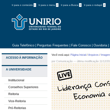
Ir para o conteúdo
1
Ir para o menu
2
Ir para a Busca
3
Ir para o rodapé
4
Guia Telefônico
|
Perguntas Frequentes
|
Fale Conosco
|
Ouvidoria
|
Você está aqui:
Página Inicial
/
Arquivos
/
Imagens
ACESSO À INFORMAÇÃO
por
Comunicação
—
última modificação
11/12/20
A UNIVERSIDADE
Institucional
Conselhos Superiores
Reitoria
Vice-Reitoria
Pró-Reitorias