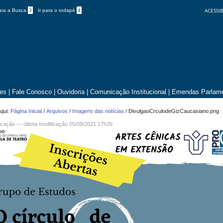
ACESSIB
para a Busca
3
Ir para o rodapé
4
tes
|
Fale Conosco
|
Ouvidoria
|
Comunicação Institucional
|
Emendas Parlame
qui:
Página Inicial
/
Arquivos
/
Imagens das notícias
/
DivulgaoCrculodeGizCaucasiano.png
cação
—
última modificação
05/08/2021 17h39