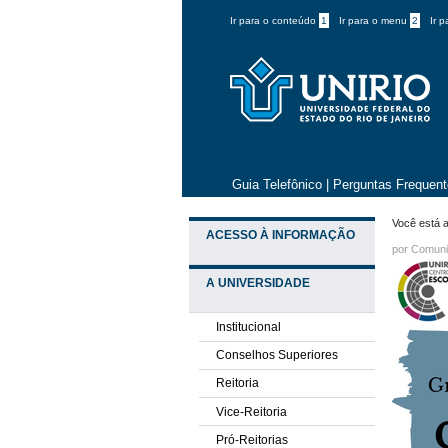
Ir para o conteúdo
1
Ir para o menu
2
Ir 
Guia Telefônico
|
Perguntas Frequen
Você está a
ACESSO À INFORMAÇÃO
por
Comuni
A UNIVERSIDADE
Institucional
Conselhos Superiores
Reitoria
Vice-Reitoria
Pró-Reitorias