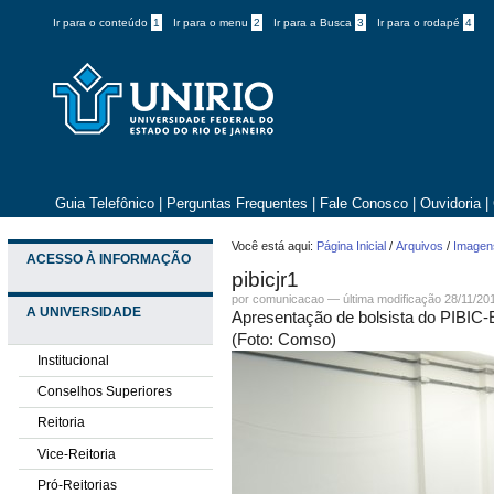
Ir para o conteúdo
1
Ir para o menu
2
Ir para a Busca
3
Ir para o rodapé
4
Guia Telefônico
|
Perguntas Frequentes
|
Fale Conosco
|
Ouvidoria
|
Você está aqui:
Página Inicial
/
Arquivos
/
Imagens
ACESSO À INFORMAÇÃO
pibicjr1
por comunicacao —
última modificação
28/11/20
A UNIVERSIDADE
Apresentação de bolsista do PIBIC
(Foto: Comso)
Institucional
Conselhos Superiores
Reitoria
Vice-Reitoria
Pró-Reitorias