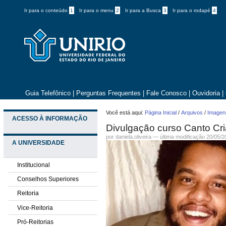
Ir para o conteúdo
1
Ir para o menu
2
Ir para a Busca
3
Ir para o rodapé
4
Guia Telefônico
|
Perguntas Frequentes
|
Fale Conosco
|
Ouvidoria
|
Você está aqui:
Página Inicial
/
Arquivos
/
Imagens
ACESSO À INFORMAÇÃO
Divulgação curso Canto Cri
por daniela.oliveira —
última modificação
20/05/2
A UNIVERSIDADE
Institucional
Conselhos Superiores
Reitoria
Vice-Reitoria
Pró-Reitorias