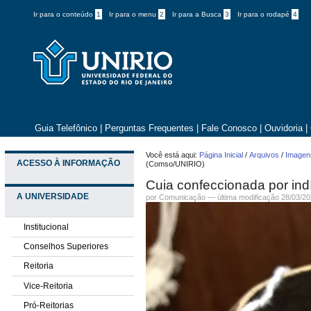
Ir para o conteúdo
1
Ir para o menu
2
Ir para a Busca
3
Ir para o rodapé
4
Guia Telefônico
|
Perguntas Frequentes
|
Fale Conosco
|
Ouvidoria
|
Você está aqui:
Página Inicial
/
Arquivos
/
Imagens
ACESSO À INFORMAÇÃO
(Comso/UNIRIO)
Cuia confeccionada por i
A UNIVERSIDADE
por
Comunicação
—
última modificação
28/03/20
Institucional
Conselhos Superiores
Reitoria
Vice-Reitoria
Pró-Reitorias