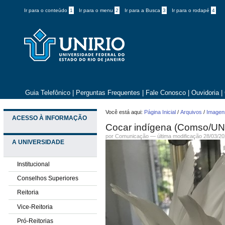
Ir para o conteúdo
1
Ir para o menu
2
Ir para a Busca
3
Ir para o rodapé
4
Guia Telefônico
|
Perguntas Frequentes
|
Fale Conosco
|
Ouvidoria
|
Você está aqui:
Página Inicial
/
Arquivos
/
Imagens
ACESSO À INFORMAÇÃO
Cocar indígena (Comso/UN
por
Comunicação
—
última modificação
28/03/20
A UNIVERSIDADE
Institucional
Conselhos Superiores
Reitoria
Vice-Reitoria
Pró-Reitorias