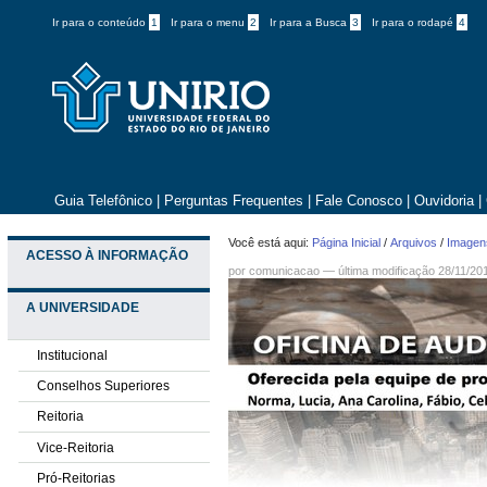
Ir para o conteúdo
1
Ir para o menu
2
Ir para a Busca
3
Ir para o rodapé
4
Guia Telefônico
|
Perguntas Frequentes
|
Fale Conosco
|
Ouvidoria
|
Você está aqui:
Página Inicial
/
Arquivos
/
Imagens
ACESSO À INFORMAÇÃO
por comunicacao —
última modificação
28/11/20
A UNIVERSIDADE
Institucional
Conselhos Superiores
Reitoria
Vice-Reitoria
Pró-Reitorias