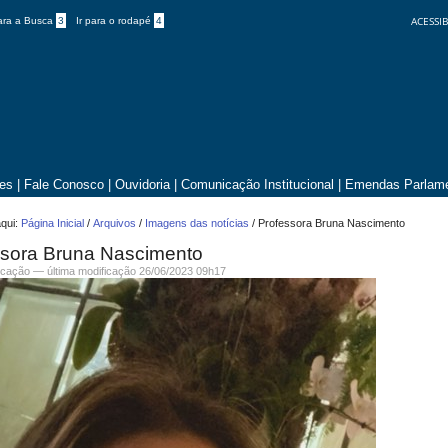
ACESSIB
para a Busca
3
Ir para o rodapé
4
tes
|
Fale Conosco
|
Ouvidoria
|
Comunicação Institucional
|
Emendas Parlame
qui:
Página Inicial
/
Arquivos
/
Imagens das notícias
/
Professora Bruna Nascimento
ssora Bruna Nascimento
cação
—
última modificação
26/06/2023 09h17