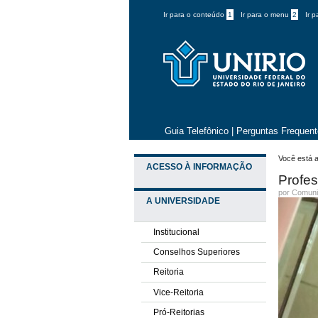
Ir para o conteúdo
1
Ir para o menu
2
Ir 
Guia Telefônico
|
Perguntas Frequen
Você está a
ACESSO À INFORMAÇÃO
Profe
por
Comuni
A UNIVERSIDADE
Institucional
Conselhos Superiores
Reitoria
Vice-Reitoria
Pró-Reitorias