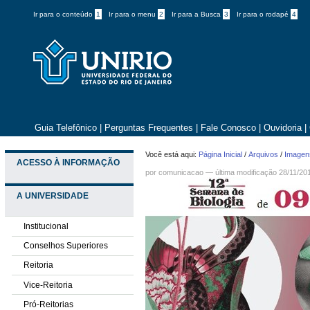
Ir para o conteúdo
1
Ir para o menu
2
Ir para a Busca
3
Ir para o rodapé
4
Guia Telefônico
|
Perguntas Frequentes
|
Fale Conosco
|
Ouvidoria
|
Você está aqui:
Página Inicial
/
Arquivos
/
Imagens
ACESSO À INFORMAÇÃO
por comunicacao —
última modificação
28/11/20
A UNIVERSIDADE
Institucional
Conselhos Superiores
Reitoria
Vice-Reitoria
Pró-Reitorias