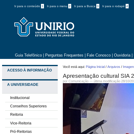
Ir para o conteúdo
1
Ir para o menu
2
Ir para a Busca
3
Ir para o rodapé
4
Guia Telefônico
|
Perguntas Frequentes
|
Fale Conosco
|
Ouvidoria
|
Você está aqui:
Página Inicial
/
Arquivos
/
Imagens
ACESSO À INFORMAÇÃO
Apresentação cultural SIA 
por
Comunicação
—
última modificação
28/10/20
A UNIVERSIDADE
Institucional
Conselhos Superiores
Reitoria
Vice-Reitoria
Pró-Reitorias