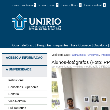
Ir para o conteúdo
1
Ir para o menu
2
Ir para a Busca
3
Ir para o rodapé
4
Guia Telefônico
|
Perguntas Frequentes
|
Fale Conosco
|
Ouvidoria
|
Você está aqui:
Página Inicial
/
Arquivos
/
Imagens
ACESSO À INFORMAÇÃO
Alunos-fotógrafos (Foto: P
por comunicacao —
última modificação
28/11/20
A UNIVERSIDADE
Institucional
Conselhos Superiores
Reitoria
Vice-Reitoria
Pró-Reitorias