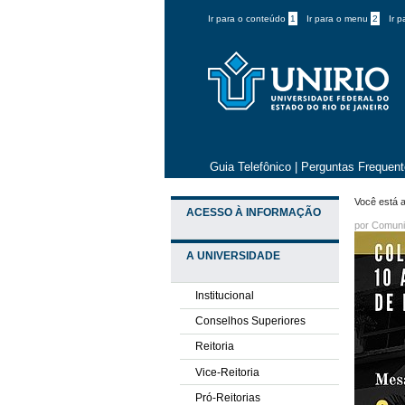
Ir para o conteúdo
1
Ir para o menu
2
Ir 
Guia Telefônico
|
Perguntas Frequen
Você está a
ACESSO À INFORMAÇÃO
por
Comuni
A UNIVERSIDADE
Institucional
Conselhos Superiores
Reitoria
Vice-Reitoria
Pró-Reitorias