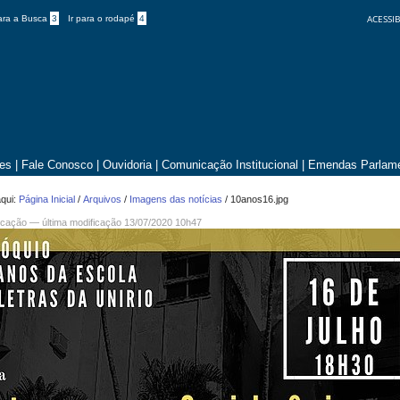
ACESSIB
para a Busca
3
Ir para o rodapé
4
tes
|
Fale Conosco
|
Ouvidoria
|
Comunicação Institucional
|
Emendas Parlame
qui:
Página Inicial
/
Arquivos
/
Imagens das notícias
/
10anos16.jpg
cação
—
última modificação
13/07/2020 10h47