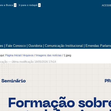
ACESSIB
para a Busca
3
Ir para o rodapé
4
tes
|
Fale Conosco
|
Ouvidoria
|
Comunicação Institucional
|
Emendas Parlame
qui:
Página Inicial
/
Arquivos
/
Imagens das notícias
/
1.jpeg
cação
—
última modificação
18/05/2026 17h14