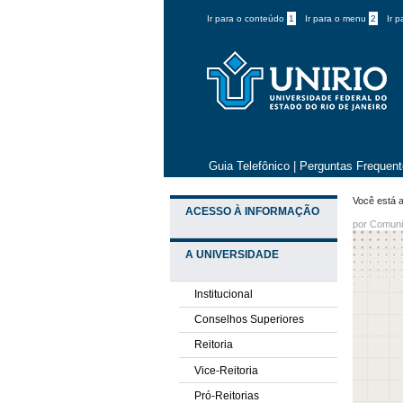
Ir para o conteúdo
1
Ir para o menu
2
Ir 
Guia Telefônico
|
Perguntas Frequen
Você está a
ACESSO À INFORMAÇÃO
por
Comuni
A UNIVERSIDADE
Institucional
Conselhos Superiores
Reitoria
Vice-Reitoria
Pró-Reitorias