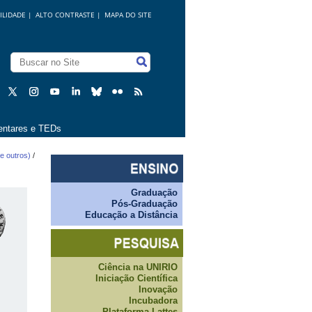
ILIDADE
|
ALTO CONTRASTE |
MAPA DO SITE
ntares e TEDs
e outros)
/
Graduação
Pós-Graduação
Educação a Distância
Ciência na UNIRIO
Iniciação Científica
Inovação
Incubadora
Plataforma Lattes