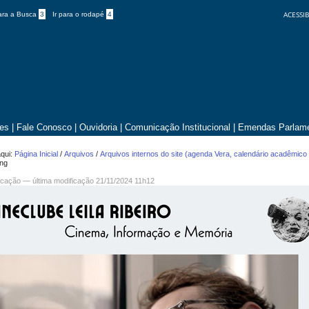
ACESSIB
para a Busca
3
Ir para o rodapé
4
tes
|
Fale Conosco
|
Ouvidoria
|
Comunicação Institucional
|
Emendas Parlame
qui:
Página Inicial
/
Arquivos
/
Arquivos internos do site (agenda Vera, calendário acadêmico 
png
cação
—
última modificação
21/11/2024 11h12