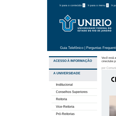
Ir para o conteúdo
1
Ir para o menu
2
Ir 
Guia Telefônico
|
Perguntas Frequen
Você está a
ACESSO À INFORMAÇÃO
cineclube.
por
Comuni
A UNIVERSIDADE
Institucional
Conselhos Superiores
Reitoria
Vice-Reitoria
Pró-Reitorias