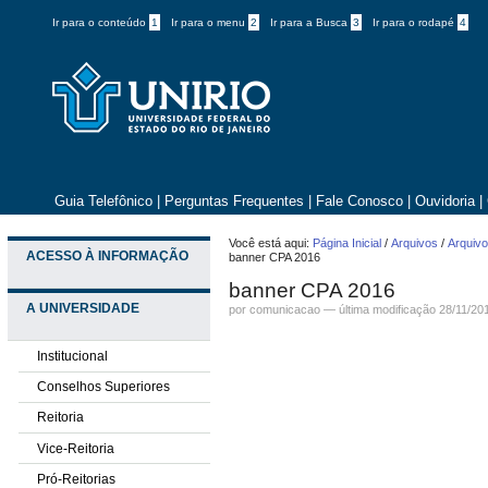
Ir para o conteúdo
1
Ir para o menu
2
Ir para a Busca
3
Ir para o rodapé
4
Guia Telefônico
|
Perguntas Frequentes
|
Fale Conosco
|
Ouvidoria
|
Você está aqui:
Página Inicial
/
Arquivos
/
Arquivo
ACESSO À INFORMAÇÃO
banner CPA 2016
banner CPA 2016
A UNIVERSIDADE
por comunicacao —
última modificação
28/11/20
Institucional
Conselhos Superiores
Reitoria
Vice-Reitoria
Pró-Reitorias