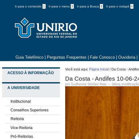
Ir para o conteúdo
1
Ir para o menu
2
Ir para a Busca
3
Ir para o rodapé
4
Guia Telefônico
|
Perguntas Frequentes
|
Fale Conosco
|
Ouvidoria
|
Você está aqui:
Página Inicial
/
Da Costa - Andife
ACESSO À INFORMAÇÃO
Da Costa - Andifes 10-06-2
por
Guilherme Simões Reis
—
última modificaçã
A UNIVERSIDADE
Institucional
Conselhos Superiores
Reitoria
Vice-Reitoria
Pró-Reitorias