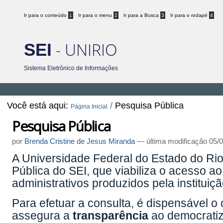
Ir para o conteúdo
1
Ir para o menu
2
Ir para a Busca
3
Ir para o rodapé
4
- UNIRIO
SEI
Sistema Eletrônico de Informações
Você está aqui:
/
Pesquisa Pública
Página Inicial
Pesquisa Pública
por
Brenda Cristine de Jesus Miranda
—
última modificação
05/0
A Universidade Federal do Estado do Ri
Pública do SEI, que viabiliza o acesso
administrativos produzidos pela instituiçã
Para efetuar a consulta, é dispensável o
assegura a
transparência
ao democratiz