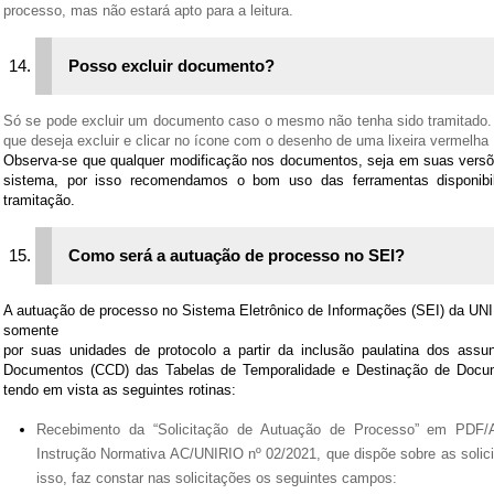
processo, mas não estará apto para a leitura.
Posso excluir documento?
Só se pode excluir um documento caso o mesmo não tenha sido tramitado. 
que deseja excluir e clicar no ícone com o desenho de uma lixeira vermelha 
Observa-se que qualquer modificação nos documentos, seja em suas versõ
sistema, por isso recomendamos o bom uso das ferramentas disponibi
tramitação.
Como será a autuação de processo no SEI?
A autuação de processo no Sistema Eletrônico de Informações (SEI) da UNI
somente
por suas unidades de protocolo a partir da inclusão paulatina dos ass
Documentos (CCD) das Tabelas de Temporalidade e Destinação de Docum
tendo em vista as seguintes rotinas:
Recebimento da “Solicitação de Autuação de Processo” em PDF/A
Instrução Normativa AC/UNIRIO nº 02/2021, que dispõe sobre as soli
isso, faz constar nas solicitações os seguintes campos: