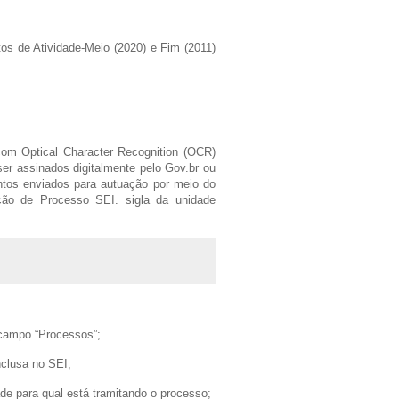
s de Atividade-Meio (2020) e Fim (2011)
om Optical Character Recognition (OCR)
ser assinados digitalmente pelo Gov.br ou
ntos enviados para autuação por meio do
ação de Processo SEI. sigla da unidade
o campo “Processos”;
nclusa no SEI;
dade para qual está tramitando o processo;