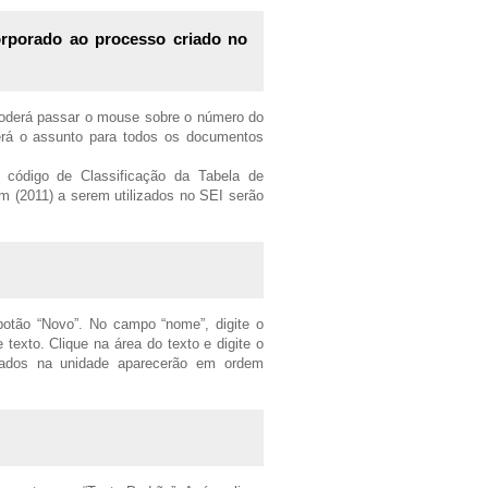
rporado ao processo criado no
poderá passar o mouse sobre o número do
erá o assunto para todos os documentos
código de Classificação da Tabela de
m (2011) a serem utilizados no SEI serão
botão “Novo”. No campo “nome”, digite o
texto. Clique na área do texto e digite o
trados na unidade aparecerão em ordem