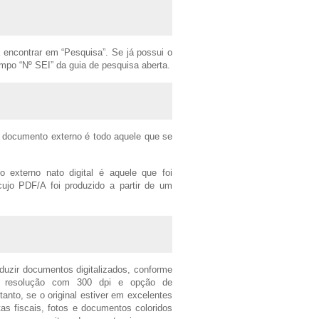
 encontrar em “Pesquisa”. Se já possui o
mpo “Nº SEI” da guia de pesquisa aberta.
o documento externo é todo aquele que se
o externo nato digital é aquele que foi
cujo PDF/A foi produzido a partir de um
oduzir documentos digitalizados, conforme
, resolução com 300 dpi e opção de
anto, se o original estiver em excelentes
as fiscais, fotos e documentos coloridos