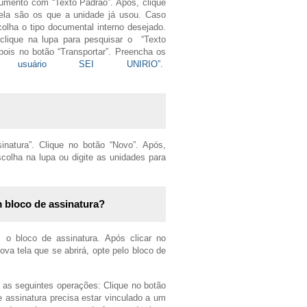
cumento com “Texto Padrão”. Após, clique
tela são os que a unidade já usou. Caso
olha o tipo documental interno desejado.
 clique na lupa para pesquisar o “Texto
pois no botão “Transportar”. Preencha os
usuário SEI UNIRIO”
.
natura”. Clique no botão “Novo”. Após,
colha na lupa ou digite as unidades para
 bloco de assinatura?
 o bloco de assinatura. Após clicar no
va tela que se abrirá, opte pelo bloco de
 as seguintes operações: Clique no botão
e assinatura precisa estar vinculado a um