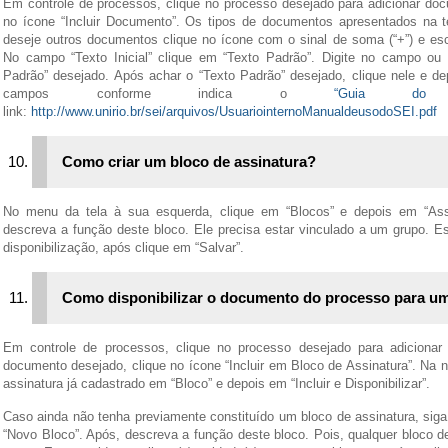
Em controle de processos, clique no processo desejado para adicionar do
no ícone “Incluir Documento”. Os tipos de documentos apresentados na 
deseje outros documentos clique no ícone com o sinal de soma (“+”) e esc
No campo “Texto Inicial” clique em “Texto Padrão”. Digite no campo ou
Padrão” desejado. Após achar o “Texto Padrão” desejado, clique nele e de
campos conforme indica o
“Guia do 
link:
http://www.unirio.br/sei/arquivos/UsuariointernoManualdeusodoSEI.pdf
Como criar um bloco de assinatura?
No menu da tela à sua esquerda, clique em “Blocos” e depois em “Assi
descreva a função deste bloco. Ele precisa estar vinculado a um grupo. Es
disponibilização, após clique em “Salvar”.
Como disponibilizar o documento do processo para um
Em controle de processos, clique no processo desejado para adicionar
documento desejado, clique no ícone “Incluir em Bloco de Assinatura”. Na no
assinatura já cadastrado em “Bloco” e depois em “Incluir e Disponibilizar”.
Caso ainda não tenha previamente constituído um bloco de assinatura, siga
“Novo Bloco”. Após, descreva a função deste bloco. Pois, qualquer bloco d