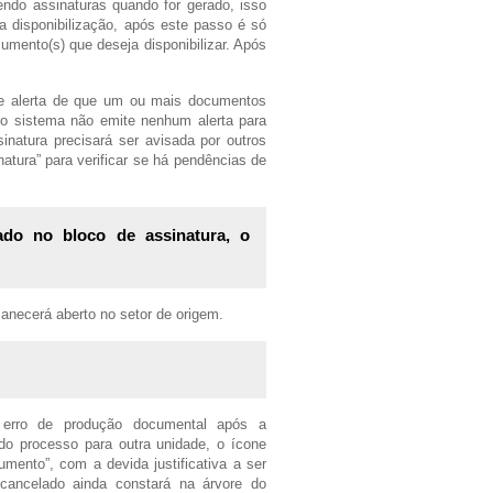
endo assinaturas quando for gerado, isso
a disponibilização, após este passo é só
cumento(s) que deseja disponibilizar. Após
e alerta de que um ou mais documentos
 o sistema não emite nenhum alerta para
natura precisará ser avisada por outros
atura” para verificar se há pendências de
ado no bloco de assinatura, o
anecerá aberto no setor de origem.
erro de produção documental após a
do processo para outra unidade, o ícone
mento”, com a devida justificativa a ser
cancelado ainda constará na árvore do