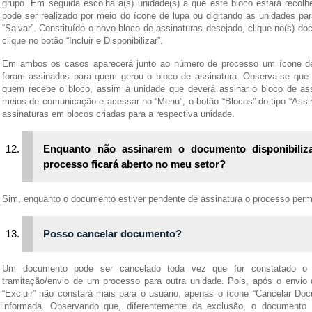
grupo. Em seguida escolha a(s) unidade(s) a que este bloco estará recolh
pode ser realizado por meio do ícone de lupa ou digitando as unidades par
“Salvar”. Constituído o novo bloco de assinaturas desejado, clique no(s) do
clique no botão “Incluir e Disponibilizar”.
Em ambos os casos aparecerá junto ao número de processo um ícone d
foram assinados para quem gerou o bloco de assinatura. Observa-se que
quem recebe o bloco, assim a unidade que deverá assinar o bloco de assi
meios de comunicação e acessar no “Menu”, o botão “Blocos” do tipo “Assin
assinaturas em blocos criadas para a respectiva unidade.
Enquanto não assinarem o documento disponibiliz
processo ficará aberto no meu setor?
Sim, enquanto o documento estiver pendente de assinatura o processo perm
Posso cancelar documento?
Um documento pode ser cancelado toda vez que for constatado o 
tramitação/envio de um processo para outra unidade. Pois, após o envio 
“Excluir” não constará mais para o usuário, apenas o ícone “Cancelar Docu
informada. Observando que, diferentemente da exclusão, o documento 