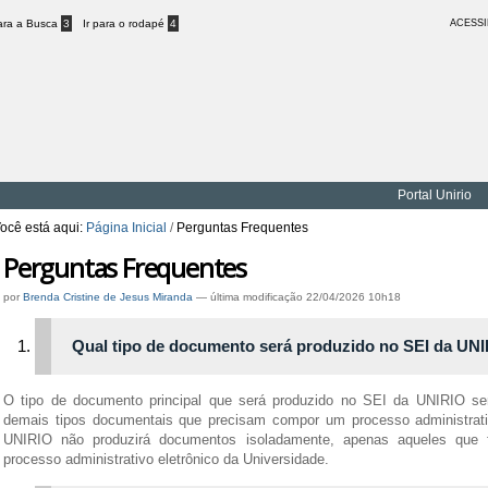
para a Busca
3
Ir para o rodapé
4
ACESSI
Portal Unirio
ocê está aqui:
Página Inicial
/
Perguntas Frequentes
Perguntas Frequentes
por
Brenda Cristine de Jesus Miranda
—
última modificação
22/04/2026 10h18
Qual tipo de documento será produzido no SEI da UN
O tipo de documento principal que será produzido no SEI da UNIRIO ser
demais tipos documentais que precisam compor um processo administrati
UNIRIO não produzirá documentos isoladamente, apenas aqueles que f
processo administrativo eletrônico da Universidade.