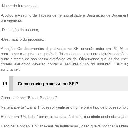
-Nome do Interessado;
-Código e Assunto da Tabelas de Temporalidade e Destinação de Documento
em vigência;
-Descrição do assunto;
-Destinatário do processo;
Atenção: Os documentos digitalizados no SEI deverão estar em PDF/A, c
para tornar o arquivo pesquisável. Já os documentos nato-digitais poderão 
outro sistema de assinatura eletrônica válida. Observando que os docume
correio eletrônico deverão conter o seguinte título do assunto: “Autu
solicitante”.
Como envio processo no SEI?
Clicar no ícone “Enviar Processo”;
Na tela aberta “Enviar Processo” verificar o número e o tipo de processo n
Buscar em “Unidades” por meio da lupa, à direita, a unidade destinatária já i
Escolher a opção “Enviar e-mail de notificação”, caso queira notificar a uni