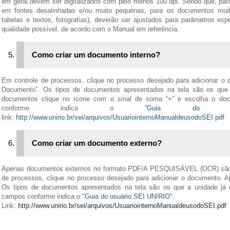
em geral devem ser digitalizados com pelo menos 100 dpi. Sendo que, pa
em fontes desalinhadas e/ou muito pequenas, para os documentos mui
tabelas e textos, fotografias), deverão ser ajustados para parâmetros esp
qualidade possível, de acordo com o Manual em referência.
Como criar um documento interno?
Em controle de processos, clique no processo desejado para adicionar o d
Documento”. Os tipos de documentos apresentados na tela são os que 
documentos clique no ícone com o sinal de soma “+” e escolha o do
conforme indica o
“Guia do us
link:
http://www.unirio.br/sei/arquivos/UsuariointernoManualdeusodoSEI.pdf
Como criar um documento externo?
Apenas documentos externos no formato PDF/A PESQUISÁVEL (OCR) são 
de processos, clique no processo desejado para adicionar o documento. Ap
Os tipos de documentos apresentados na tela são os que a unidade já 
campos conforme indica o
"Guia do usuário SEI UNIRIO"
.
Link:
http://www.unirio.br/sei/arquivos/UsuariointernoManualdeusodoSEI.pdf