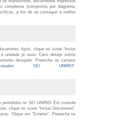
ra os manuscritos, documentos impressos
to complexos (compostos por diagrama,
ecíficos, a fim de se conseguir a melhor
ocumento. Após, clique no ícone “Incluir
a unidade já usou. Caso deseje outros
cumento desejado. Preencha os campos
uário SEI UNIRIO”
.
permitidos no SEI UNIRIO. Em controle
ós, clique no ícone “Incluir Documento”.
usou. Clique em “Externo”. Preencha os