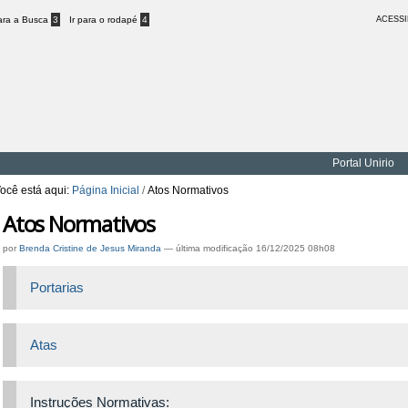
para a Busca
3
Ir para o rodapé
4
ACESSI
Portal Unirio
ocê está aqui:
Página Inicial
/
Atos Normativos
Atos Normativos
por
Brenda Cristine de Jesus Miranda
—
última modificação
16/12/2025 08h08
Portarias
Atas
Instruções Normativas: