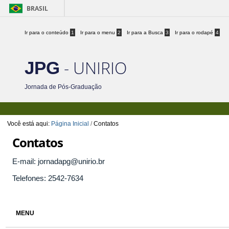
BRASIL
Ir para o conteúdo
1
Ir para o menu
2
Ir para a Busca
3
Ir para o rodapé
4
- UNIRIO
JPG
Jornada de Pós-Graduação
Você está aqui:
Página Inicial
/
Contatos
Contatos
E-mail: jornadapg@unirio.br
Telefones: 2542-7634
MENU