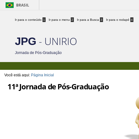
BRASIL
Ir para o conteúdo
1
Ir para o menu
2
Ir para a Busca
3
Ir para o rodapé
4
- UNIRIO
JPG
Jornada de Pós-Graduação
Você está aqui:
Página Inicial
11ª Jornada de Pós-Graduação