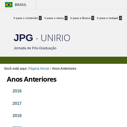
BRASIL
Ir para o conteúdo
1
Ir para o menu
2
Ir para a Busca
3
Ir para o rodapé
4
- UNIRIO
JPG
Jornada de Pós-Graduação
Você está aqui:
Página Inicial
/
Anos Anteriores
Anos Anteriores
2016
2017
2018