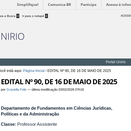
Simplifique!
Comunica BR
Participe
Acesso à info
para a Busca
3
Ir para o rodapé
4
ACESSI
UNIRIO
Portal Unirio
ocê está aqui:
Página Inicial
/
EDITAL Nº 90, DE 16 DE MAIO DE 2025
EDITAL Nº 90, DE 16 DE MAIO DE 2025
por
Graziella Felix
—
última modificação
03/02/2026 07h16
Departamento de Fundamentos em Ciências Jurídicas,
Políticas e da Administração
Classe:
Professor Assistente