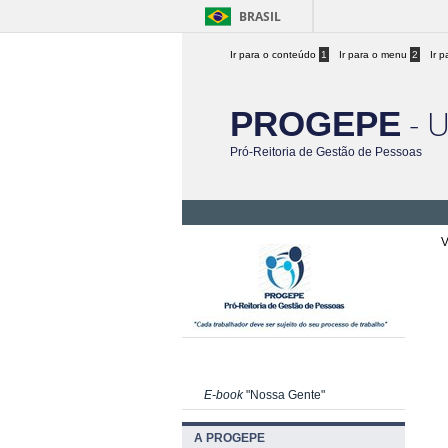
BRASIL
Ir para o conteúdo
1
Ir para o menu
2
Ir 
- 
PROGEPE
Pró-Reitoria de Gestão de Pessoas
V
E-book
"Nossa Gente"
A PROGEPE