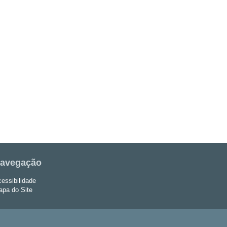
avegação
essibilidade
pa do Site