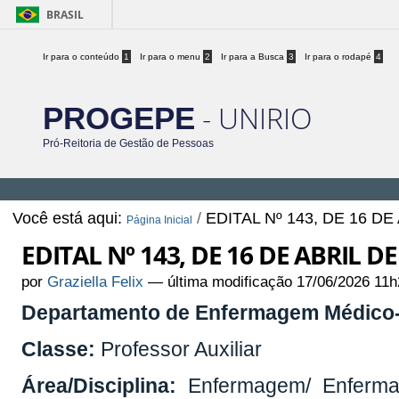
BRASIL
Ir para o conteúdo
1
Ir para o menu
2
Ir para a Busca
3
Ir para o rodapé
4
- UNIRIO
PROGEPE
Pró-Reitoria de Gestão de Pessoas
Você está aqui:
/
EDITAL Nº 143, DE 16 DE
Página Inicial
EDITAL Nº 143, DE 16 DE ABRIL DE
por
Graziella Felix
—
última modificação
17/06/2026 11h
Departamento de Enfermagem Médico-
Classe:
Professor Auxiliar
Área/Disciplina:
Enfermagem/ Enferma