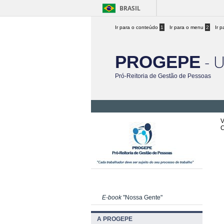
BRASIL
Ir para o conteúdo
1
Ir para o menu
2
Ir 
- 
PROGEPE
Pró-Reitoria de Gestão de Pessoas
V
C
E-book
"Nossa Gente"
A PROGEPE