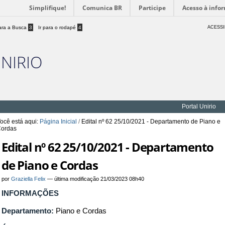
Simplifique!
Comunica BR
Participe
Acesso à info
para a Busca
3
Ir para o rodapé
4
ACESSI
UNIRIO
Portal Unirio
ocê está aqui:
Página Inicial
/
Edital nº 62 25/10/2021 - Departamento de Piano e
ordas
Edital nº 62 25/10/2021 - Departamento
de Piano e Cordas
por
Graziella Felix
—
última modificação
21/03/2023 08h40
INFORMAÇÕES
Departamento:
Piano e Cordas