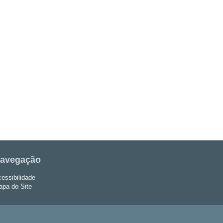
avegação
essibilidade
pa do Site