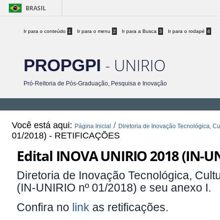
BRASIL
Ir para o conteúdo
1
Ir para o menu
2
Ir para a Busca
3
Ir para o rodapé
4
- UNIRIO
PROPGPI
Pró-Reitoria de Pós-Graduação, Pesquisa e Inovação
Você está aqui:
/
Página Inicial
Diretoria de Inovação Tecnológica, Cul
01/2018) - RETIFICAÇÕES
Edital INOVA UNIRIO 2018 (IN-UN
Diretoria de Inovação Tecnológica, Cultu
(IN-UNIRIO nº 01/2018) e seu anexo I.
Confira no
link
as retificações.