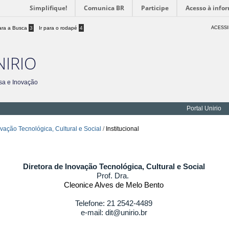
Simplifique!
Comunica BR
Participe
Acesso à info
para a Busca
3
Ir para o rodapé
4
ACESSI
NIRIO
sa e Inovação
Portal Unirio
ovação Tecnológica, Cultural e Social
/
Institucional
Diretora de Inovação Tecnológica, Cultural e Social
Prof. Dra.
Cleonice Alves de Melo Bento
Telefone: 21 2542-4489
e-mail: dit@unirio.br