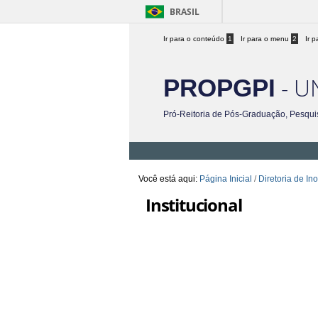
BRASIL
Ir para o conteúdo
1
Ir para o menu
2
Ir 
- U
PROPGPI
Pró-Reitoria de Pós-Graduação, Pesqui
Você está aqui:
Página Inicial
/
Diretoria de In
Institucional