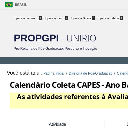
BRASIL
Ir para o conteúdo
1
Ir para o menu
2
Ir para a Busca
3
Ir para o rodapé
4
- UNIRIO
PROPGPI
Pró-Reitoria de Pós-Graduação, Pesquisa e Inovação
Você está aqui:
/
/
Página Inicial
Diretoria de Pós-Graduação
Calend
Calendário Coleta CAPES - Ano B
As atividades referentes à Aval
Atividade