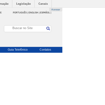
rmação
Legislação
Canais
Acessar
TE
PORTUGUÊS |
ENGLISH |
ESPAÑOL |
Guia Telefônico
Contatos