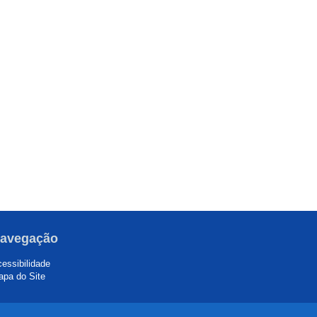
avegação
essibilidade
pa do Site