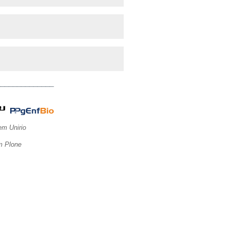
______________
m Unirio
 Plone