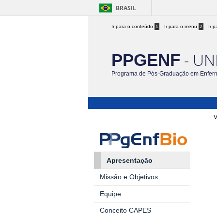
BRASIL
Ir para o conteúdo
1
Ir para o menu
2
Ir 
- UN
PPGENF
Programa de Pós-Graduação em Enfe
V
Apresentação
Missão e Objetivos
Equipe
Conceito CAPES