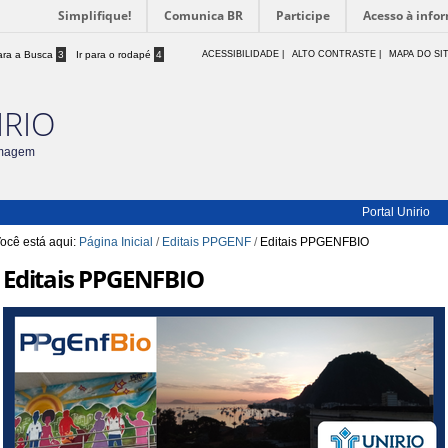
Simplifique!
Comunica BR
Participe
Acesso à info
para a Busca
3
Ir para o rodapé
4
ACESSIBILIDADE
|
ALTO CONTRASTE |
MAPA DO SI
IRIO
rmagem
Portal Unirio
ocê está aqui:
Página Inicial
/
Editais PPGENF
/
Editais PPGENFBIO
Editais PPGENFBIO